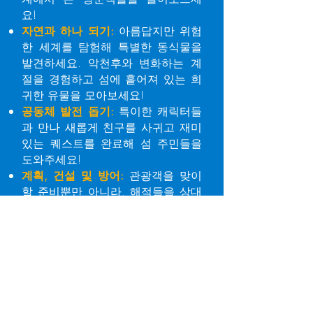
요!
자연과 하나 되기:
아름답지만 위험
한 세계를 탐험해 특별한 동식물을
발견하세요. 악천후와 변화하는 계
절을 경험하고 섬에 흩어져 있는 희
귀한 유물을 모아보세요!
공동체 발전 돕기:
특이한 캐릭터들
과 만나 새롭게 친구를 사귀고 재미
있는 퀘스트를 완료해 섬 주민들을
도와주세요!
계획, 건설 및 방어:
관광객을 맞이
할 준비뿐만 아니라, 해적들을 상대
로 섬을 방어할 준비도 해야 합니다.
해적들이 기다리는 특별한 모험을
떠나세요.
스토리 따라가기:
나만의 스토리를
잊지 말고 즐기세요. 수많은 퀘스트
와 공동체 일원들에게는 각자 흥미
로운 사연이 숨어 있습니다.